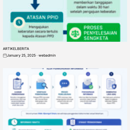
ARTIKEL
BERITA
POSTED
January 25, 2025
webadmin
IN
on