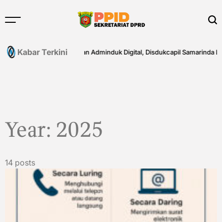
Skip
to
content
Kabar Terkini
6
Fasilitasi Layanan Adminduk Digital, Disdukcapil Samarinda Lak
Year:
2025
14 posts