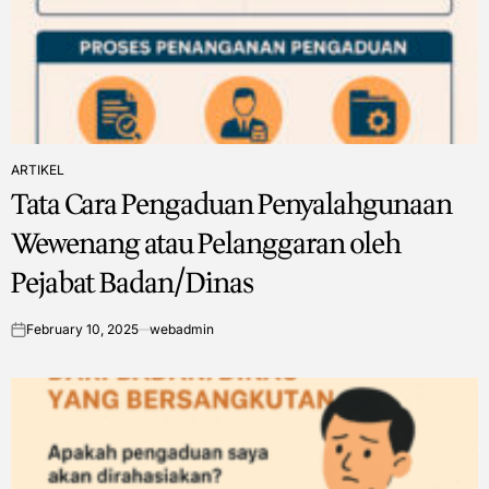
ARTIKEL
POSTED
Tata Cara Pengaduan Penyalahgunaan
IN
Wewenang atau Pelanggaran oleh
Pejabat Badan/Dinas
February 10, 2025
webadmin
on