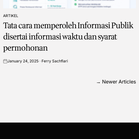
ARTIKEL
POSTED
Tata cara memperoleh Informasi Publik
IN
disertai informasi waktu dan syarat
permohonan
January 24, 2025
Ferry Sachfiari
on
Posts
→
Newer Articles
navigation