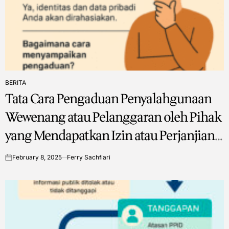
BERITA
POSTED
Tata Cara Pengaduan Penyalahgunaan
IN
Wewenang atau Pelanggaran oleh Pihak
yang Mendapatkan Izin atau Perjanjian
Kerja dari Badan/Dinas
February 8, 2025
Ferry Sachfiari
on