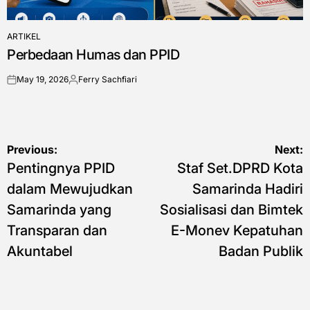
ARTIKEL
POSTED
Perbedaan Humas dan PPID
IN
May 19, 2026
Ferry Sachfiari
on
Posted
by
Post
Previous:
Next:
Pentingnya PPID
Staf Set.DPRD Kota
navigation
dalam Mewujudkan
Samarinda Hadiri
Samarinda yang
Sosialisasi dan Bimtek
Transparan dan
E-Monev Kepatuhan
Akuntabel
Badan Publik