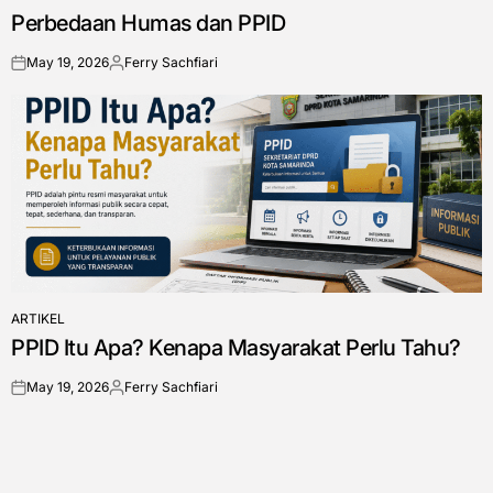
POSTED
Perbedaan Humas dan PPID
IN
May 19, 2026
Ferry Sachfiari
on
Posted
by
ARTIKEL
POSTED
PPID Itu Apa? Kenapa Masyarakat Perlu Tahu?
IN
May 19, 2026
Ferry Sachfiari
on
Posted
by