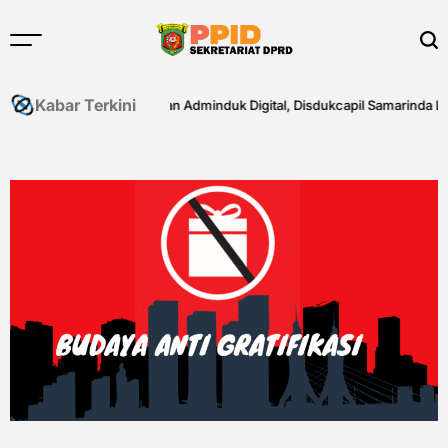
Skip
to
content
Kabar Terkini
Fasilitasi Layanan Adminduk Digital, Disdukcapil Samarinda Lakukan A