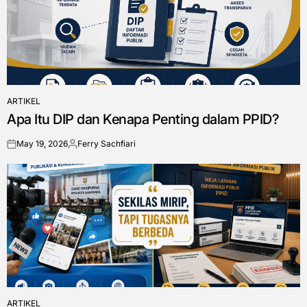
ARTIKEL
POSTED
Apa Itu DIP dan Kenapa Penting dalam PPID?
IN
May 19, 2026
Ferry Sachfiari
on
Posted
by
ARTIKEL