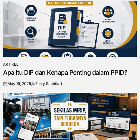
ARTIKEL
POSTED
Apa Itu DIP dan Kenapa Penting dalam PPID?
IN
May 19, 2026
Ferry Sachfiari
on
Posted
by