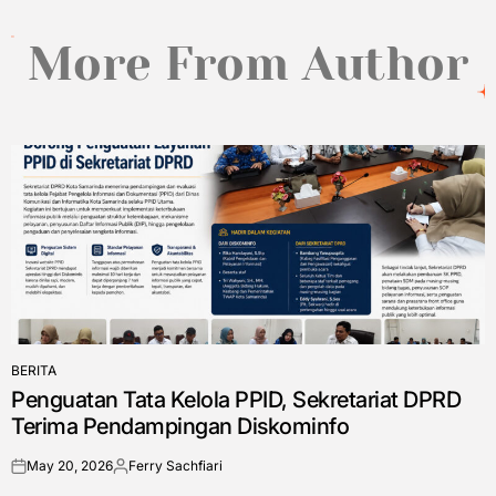
More From Author
BERITA
POSTED
Penguatan Tata Kelola PPID, Sekretariat DPRD
IN
Terima Pendampingan Diskominfo
May 20, 2026
Ferry Sachfiari
on
Posted
by